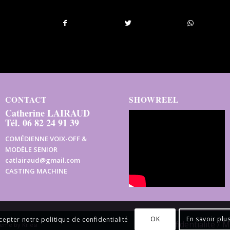
CONTACT
SHOWREEL
Catherine LAIRAUD
Tél. 06 82 24 91 39
COMÉDIENNE VOIX-OFF &
MODÈLE SENIOR
catlairaud@gmail.com
CASTING MACHINE
OK
En savoir plu
cepter notre politique de confidentialité
Confidentialité / 
eme by Kriesi