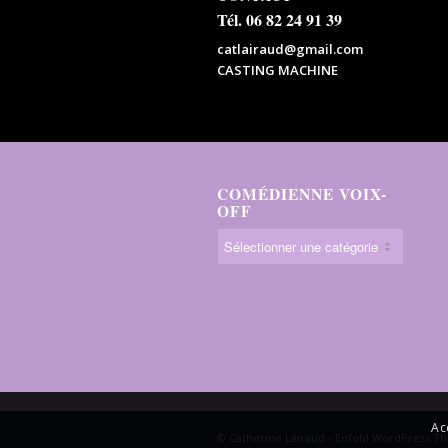
Tél. 06 82 24 91 39
catlairaud@gmail.com
CASTING MACHINE
COMÉDIENNE VOIX-
OFF
Ac
© Catherine Lairaud -
Enfold WordPress Th