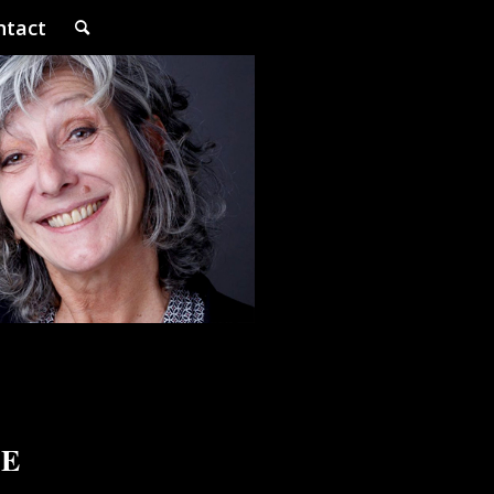
ntact
NE