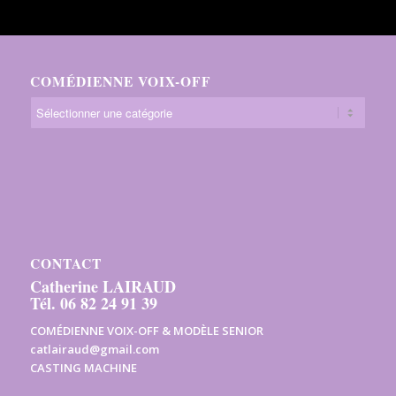
COMÉDIENNE VOIX-OFF
CONTACT
Catherine LAIRAUD
Tél. 06 82 24 91 39
COMÉDIENNE VOIX-OFF & MODÈLE SENIOR
catlairaud@gmail.com
CASTING MACHINE