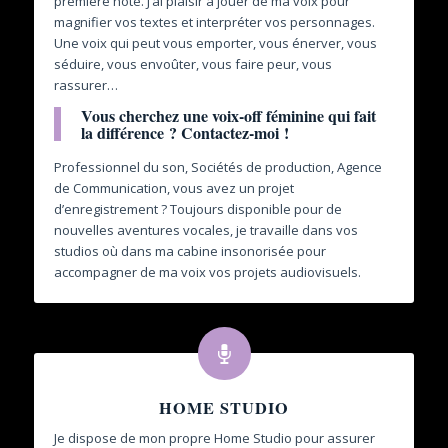
première note. J’ai plaisir à jouer de ma voix pour
magnifier vos textes et interpréter vos personnages.
Une voix qui peut vous emporter, vous énerver, vous
séduire, vous envoûter, vous faire peur, vous
rassurer…
Vous cherchez une voix-off féminine qui fait
la différence ? Contactez-moi !
Professionnel du son, Sociétés de production, Agence
de Communication, vous avez un projet
d’enregistrement ? Toujours disponible pour de
nouvelles aventures vocales, je travaille dans vos
studios où dans ma cabine insonorisée pour
accompagner de ma voix vos projets audiovisuels.
HOME STUDIO
Je dispose de mon propre Home Studio pour assurer