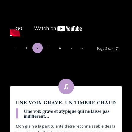
‹
1
2
3
4
›
»
Page 2 sur 174
UNE VOIX GRAVE, UN TIMBRE CHAUD
Une voix grave et atypique qui ne laisse pas
indifférent…
Mon grain a la particularité d’être reconnaissable dès la