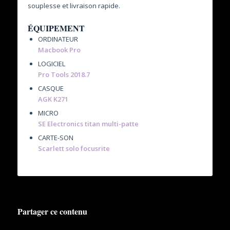
souplesse et livraison rapide.
ÉQUIPEMENT
ORDINATEUR
Macbook Pro
LOGICIEL
Pro Tools 2018.7
CASQUE
AGK K271
MICRO
SE Electronics titan multi-patte
CARTE-SON
Scarlett solo focusrite
Partager ce contenu