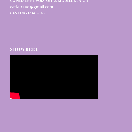
COMÉDIENNE VOIX-OFF & MODÈLE SENIOR
catlairaud@gmail.com
CASTING MACHINE
SHOWREEL