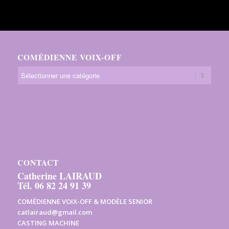
COMÉDIENNE VOIX-OFF
CONTACT
Catherine LAIRAUD
Tél. 06 82 24 91 39
COMÉDIENNE VOIX-OFF & MODÈLE SENIOR
catlairaud@gmail.com
CASTING MACHINE