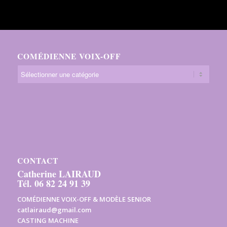
COMÉDIENNE VOIX-OFF
CONTACT
Catherine LAIRAUD
Tél. 06 82 24 91 39
COMÉDIENNE VOIX-OFF & MODÈLE SENIOR
catlairaud@gmail.com
CASTING MACHINE