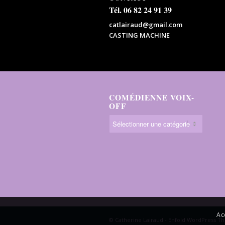
Tél. 06 82 24 91 39
catlairaud@gmail.com
CASTING MACHINE
COMÉDIENNE VOIX-
OFF
Ac
© Catherine Lairaud -
Enfold WordPress Th