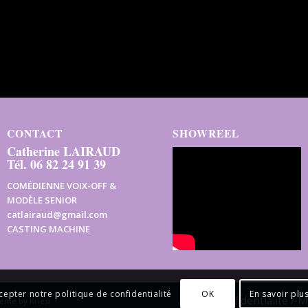
CONTACT
SHOWREEL
Catherine LAIRAUD
Tél. 06 82 24 91 39
COMÉDIENNE VOIX-OFF &
MODÈLE SENIOR
catlairaud@gmail.com
CASTING MACHINE
OK
En savoir plu
cepter notre politique de confidentialité
Confidentialité / 
eme by Kriesi