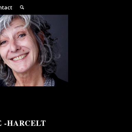
ntact
E -HARCELT