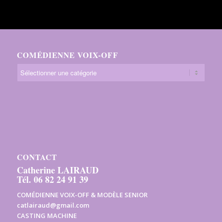
COMÉDIENNE VOIX-OFF
CONTACT
Catherine LAIRAUD
Tél. 06 82 24 91 39
COMÉDIENNE VOIX-OFF & MODÈLE SENIOR
catlairaud@gmail.com
CASTING MACHINE