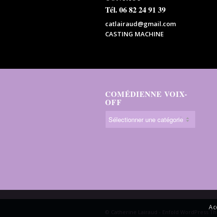
Tél. 06 82 24 91 39
catlairaud@gmail.com
CASTING MACHINE
COMÉDIENNE VOIX-
OFF
Ac
© Catherine Lairaud -
Enfold WordPress Th