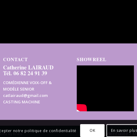
CONTACT
SHOWREEL
Catherine LAIRAUD
Tél. 06 82 24 91 39
COMÉDIENNE VOIX-OFF &
MODÈLE SENIOR
catlairaud@gmail.com
CASTING MACHINE
OK
En savoir plu
cepter notre politique de confidentialité
Confidentialité / 
eme by Kriesi