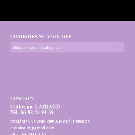
COMÉDIENNE VOIX-OFF
CONTACT
Catherine LAIRAUD
Tél. 06 82 24 91 39
COMÉDIENNE VOIX-OFF & MODÈLE SENIOR
catlairaud@gmail.com
CASTING MACHINE