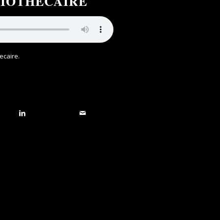
LIOTHECAIRE
hecaire
.