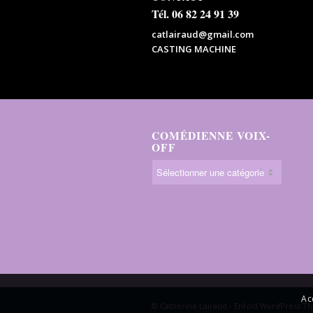
Tél. 06 82 24 91 39
catlairaud@gmail.com
CASTING MACHINE
COMÉDIENNE VOIX-
OFF
Ac
© Catherine Lairaud -
Enfold WordPress Th