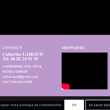
CONTACT
SHOWREEL
Catherine LAIRAUD
Tél. 06 82 24 91 39
COMÉDIENNE VOIX-OFF &
MODÈLE SENIOR
catlairaud@gmail.com
CASTING MACHINE
OK
En savoir plu
cepter notre politique de confidentialité
Confidentialité / 
eme by Kriesi