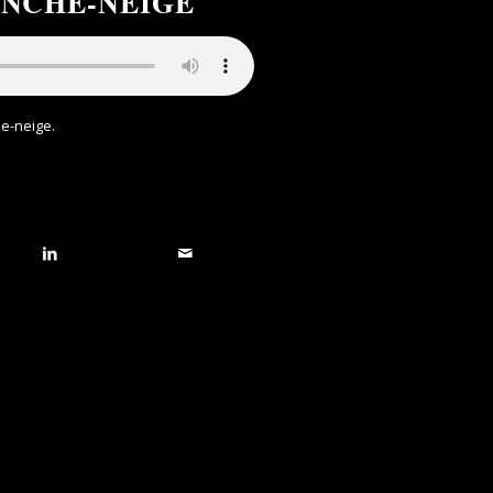
ANCHE-NEIGE
he-neige
.