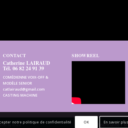
CONTACT
SHOWREEL
Catherine LAIRAUD
Tél. 06 82 24 91 39
COMÉDIENNE VOIX-OFF &
MODÈLE SENIOR
catlairaud@gmail.com
CASTING MACHINE
OK
En savoir plu
cepter notre politique de confidentialité
Confidentialité / 
eme by Kriesi