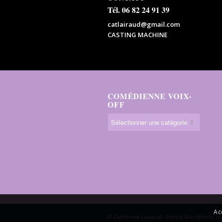
Tél. 06 82 24 91 39
catlairaud@gmail.com
CASTING MACHINE
COMÉDIENNE VOIX-
OFF
Ac
© Catherine Lairaud -
Enfold WordPress Th