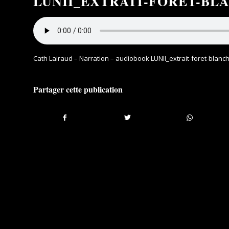
LUNII_EXTRAIT-FORET-BL
Cath Lairaud – Narration – audiobook LUNII_extrait-foret-blanc
Partager cette publication