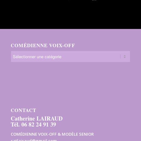
COMÉDIENNE VOIX-OFF
CONTACT
Catherine LAIRAUD
Tél. 06 82 24 91 39
COMÉDIENNE VOIX-OFF & MODÈLE SENIOR
catlairaud@gmail.com