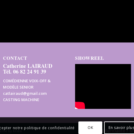
CONTACT
SHOWREEL
Catherine LAIRAUD
Tél. 06 82 24 91 39
COMÉDIENNE VOIX-OFF &
MODÈLE SENIOR
catlairaud@gmail.com
CASTING MACHINE
OK
En savoir plu
cepter notre politique de confidentialité
Confidentialité / 
eme by Kriesi