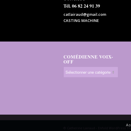
Tél. 06 82 24 91 39
catlairaud@gmail.com
CASTING MACHINE
COMÉDIENNE VOIX-
OFF
Ac
© Catherine Lairaud -
Enfold WordPress Th