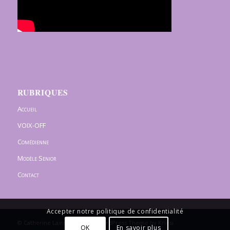
RUBRIQUES
Accueil
VOIX-OFF
Comédienne
Modèle Senior
Contact
Accepter notre politique de confidentialité
© Catherine Lairaud -
Enfold WordPress Theme by Kriesi
OK
En savoir plus