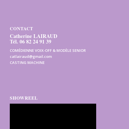
CONTACT
Catherine LAIRAUD
Tél. 06 82 24 91 39
COMÉDIENNE VOIX-OFF & MODÈLE SENIOR
catlairaud@gmail.com
CASTING MACHINE
SHOWREEL