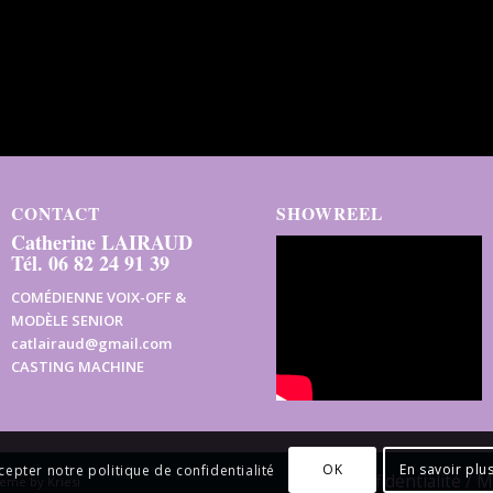
CONTACT
SHOWREEL
Catherine LAIRAUD
Tél. 06 82 24 91 39
COMÉDIENNE VOIX-OFF &
MODÈLE SENIOR
catlairaud@gmail.com
CASTING MACHINE
OK
En savoir plu
cepter notre politique de confidentialité
Confidentialité / 
eme by Kriesi