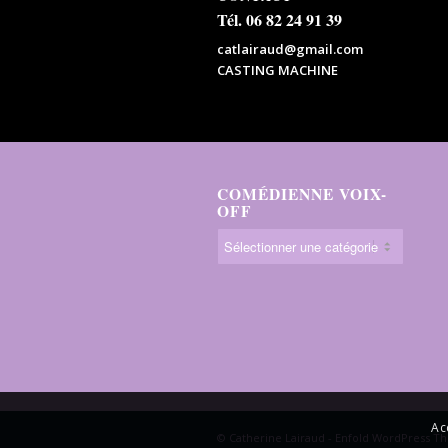
Tél. 06 82 24 91 39
catlairaud@gmail.com
CASTING MACHINE
COMÉDIENNE VOIX-
OFF
Ac
© Catherine Lairaud -
Enfold WordPress Th