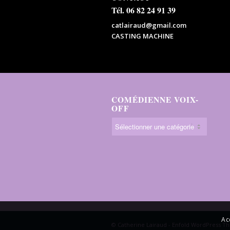
Tél. 06 82 24 91 39
catlairaud@gmail.com
CASTING MACHINE
COMÉDIENNE VOIX-
OFF
Ac
© Catherine Lairaud -
Enfold WordPress Th