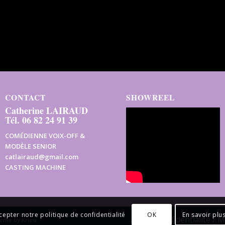
CONTACT
SHOWREEL
Catherine LAIRAUD
Tél. 06 82 24 91 39
COMÉDIENNE VOIX-OFF &
MODÈLE SENIOR
catlairaud@gmail.com
CASTING MACHINE
OK
En savoir plu
cepter notre politique de confidentialité
Confidentialité / 
eme by Kriesi