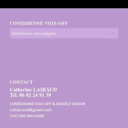
COMÉDIENNE VOIX-OFF
CONTACT
Catherine LAIRAUD
Tél. 06 82 24 91 39
COMÉDIENNE VOIX-OFF & MODÈLE SENIOR
catlairaud@gmail.com
CASTING MACHINE