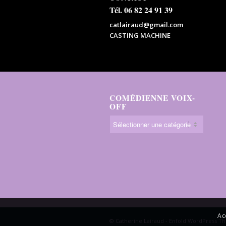
Tél. 06 82 24 91 39
catlairaud@gmail.com
CASTING MACHINE
COMÉDIENNE VOIX-
OFF
Ac
© Catherine Lairaud -
Enfold WordPress Th