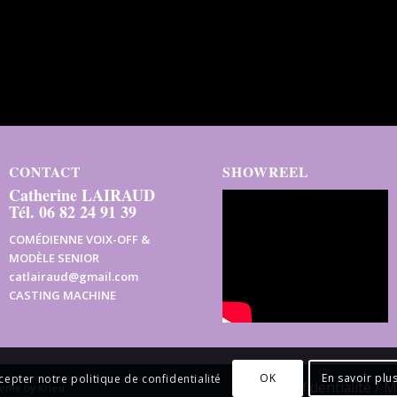
CONTACT
SHOWREEL
Catherine LAIRAUD
Tél. 06 82 24 91 39
COMÉDIENNE VOIX-OFF &
MODÈLE SENIOR
catlairaud@gmail.com
CASTING MACHINE
OK
En savoir plu
cepter notre politique de confidentialité
Confidentialité / 
eme by Kriesi