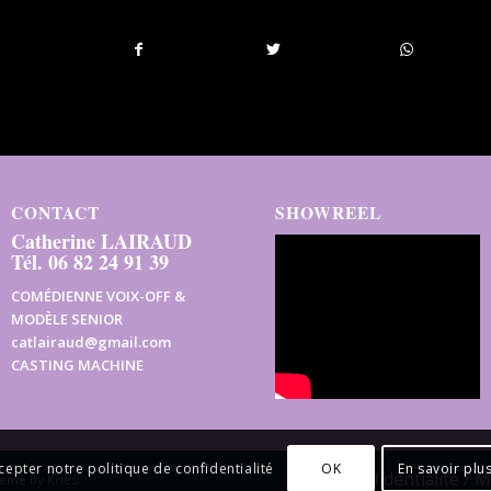
CONTACT
SHOWREEL
Catherine LAIRAUD
Tél. 06 82 24 91 39
COMÉDIENNE VOIX-OFF &
MODÈLE SENIOR
catlairaud@gmail.com
CASTING MACHINE
OK
En savoir plu
cepter notre politique de confidentialité
Confidentialité / 
eme by Kriesi