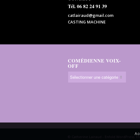
Tél. 06 82 24 91 39
catlairaud@gmail.com
CASTING MACHINE
COMÉDIENNE VOIX-
OFF
Ac
© Catherine Lairaud -
Enfold WordPress Th