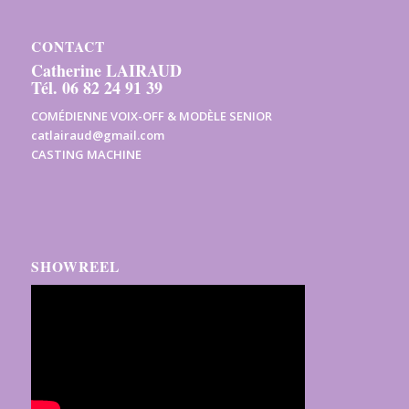
CONTACT
Catherine LAIRAUD
Tél. 06 82 24 91 39
COMÉDIENNE VOIX-OFF & MODÈLE SENIOR
catlairaud@gmail.com
CASTING MACHINE
SHOWREEL