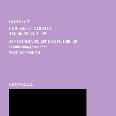
CONTACT
Catherine LAIRAUD
Tél. 06 82 24 91 39
COMÉDIENNE VOIX-OFF & MODÈLE SENIOR
catlairaud@gmail.com
CASTING MACHINE
SHOWREEL