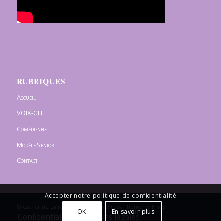
RUBRIQUES
Accueil
VOIX-OFF
Comédienne
Modèle Senior
Contact
Accepter notre politique de confidentialité
© Catherine Lairaud -
Enfold WordPress Theme by Kriesi
OK
En savoir plus
Confidentialité / Mentions légales