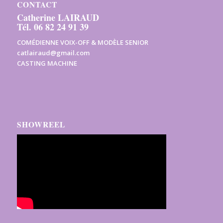
CONTACT
Catherine LAIRAUD
Tél. 06 82 24 91 39
COMÉDIENNE VOIX-OFF & MODÈLE SENIOR
catlairaud@gmail.com
CASTING MACHINE
SHOWREEL