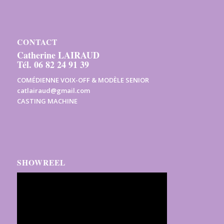
CONTACT
Catherine LAIRAUD
Tél. 06 82 24 91 39
COMÉDIENNE VOIX-OFF & MODÈLE SENIOR
catlairaud@gmail.com
CASTING MACHINE
SHOWREEL