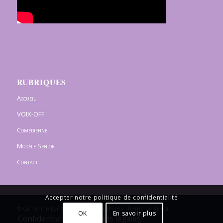
RUBRIQUES
Accueil
VOIX-OFF
Comédienne
Modèle Senior
Contact
Accepter notre politique de confidentialité
© Catherine Lairaud -
Enfold WordPress Theme by Kriesi
OK
En savoir plus
Confidentialité / Mentions légales