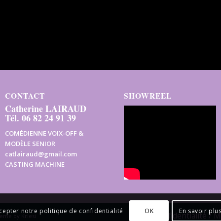
CONTACT
SHOWREEL
Catherine LAIRAUD
Tél. 06 82 24 91 39
COMÉDIENNE VOIX-OFF &
MODÈLE SENIOR
catlairaud@gmail.com
CASTING MACHINE
OK
En savoir plu
cepter notre politique de confidentialité
Confidentialité / 
eme by Kriesi