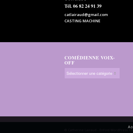
Tél. 06 82 24 91 39
catlairaud@gmail.com
CASTING MACHINE
COMÉDIENNE VOIX-
OFF
Ac
© Catherine Lairaud -
Enfold WordPress Th