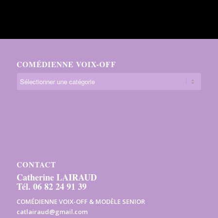
COMÉDIENNE VOIX-OFF
CONTACT
Catherine LAIRAUD
Tél. 06 82 24 91 39
COMÉDIENNE VOIX-OFF & MODÈLE SENIOR
catlairaud@gmail.com