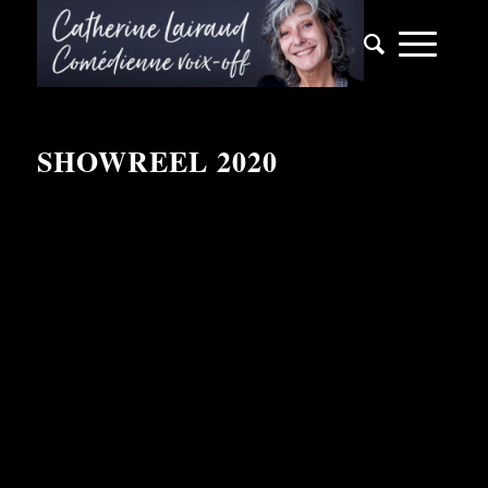
SHOWREEL 2020