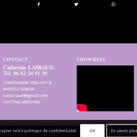
CONTACT
SHOWREEL
Catherine LAIRAUD
Tél. 06 82 24 91 39
COMÉDIENNE VOIX-OFF &
MODÈLE SENIOR
catlairaud@gmail.com
CASTING MACHINE
OK
En savoir plu
cepter notre politique de confidentialité
Confidentialité / 
eme by Kriesi