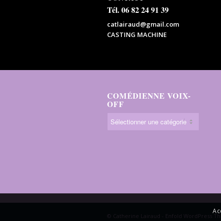
Tél. 06 82 24 91 39
catlairaud@gmail.com
CASTING MACHINE
COMÉDIENNE VOIX-
OFF
Ac
© Catherine Lairaud -
Enfold WordPress Th