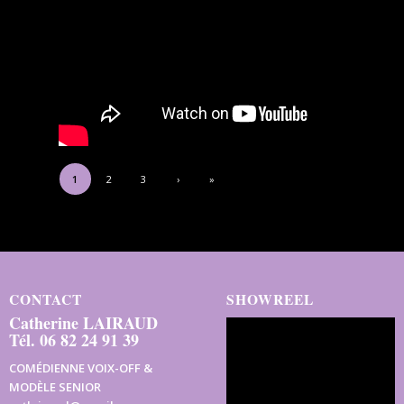
1
2
3
›
»
CONTACT
SHOWREEL
Catherine LAIRAUD
Tél. 06 82 24 91 39
COMÉDIENNE VOIX-OFF &
MODÈLE SENIOR