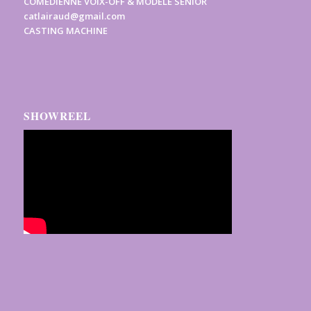
COMÉDIENNE VOIX-OFF & MODÈLE SENIOR
catlairaud@gmail.com
CASTING MACHINE
SHOWREEL