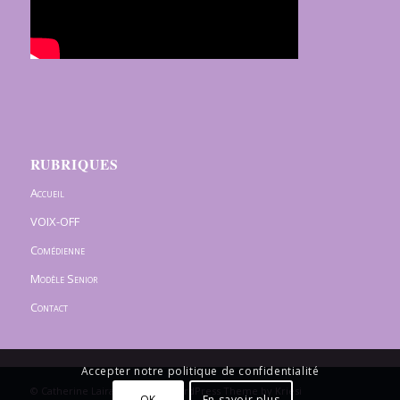
RUBRIQUES
Accueil
VOIX-OFF
Comédienne
Modèle Senior
Contact
Accepter notre politique de confidentialité
© Catherine Lairaud -
Enfold WordPress Theme by Kriesi
OK
En savoir plus