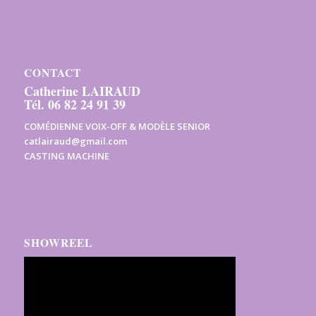
CONTACT
Catherine LAIRAUD
Tél. 06 82 24 91 39
COMÉDIENNE VOIX-OFF & MODÈLE SENIOR
catlairaud@gmail.com
CASTING MACHINE
SHOWREEL