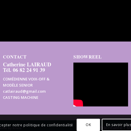
CONTACT
SHOWREEL
Catherine LAIRAUD
Tél. 06 82 24 91 39
COMÉDIENNE VOIX-OFF &
MODÈLE SENIOR
catlairaud@gmail.com
CASTING MACHINE
OK
En savoir plu
cepter notre politique de confidentialité
Confidentialité / 
eme by Kriesi