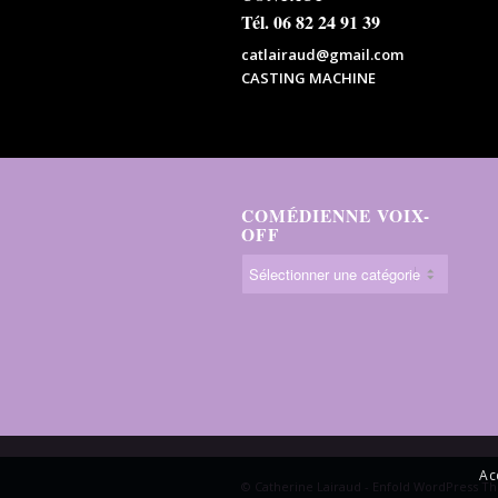
Tél. 06 82 24 91 39
catlairaud@gmail.com
CASTING MACHINE
COMÉDIENNE VOIX-
OFF
Ac
© Catherine Lairaud -
Enfold WordPress Th