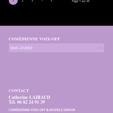
1
2
3
›
»
Page 1 sur 20
COMÉDIENNE VOIX-OFF
CONTACT
Catherine LAIRAUD
Tél. 06 82 24 91 39
COMÉDIENNE VOIX-OFF & MODÈLE SENIOR