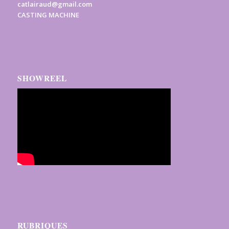
catlairaud@gmail.com
CASTING MACHINE
SHOWREEL
RUBRIQUES