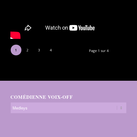
1
2
3
4
Page 1 sur 4
COMÉDIENNE VOIX-OFF