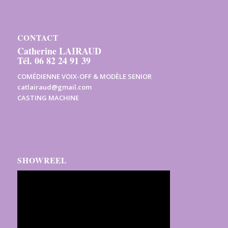
CONTACT
Catherine LAIRAUD
Tél. 06 82 24 91 39
COMÉDIENNE VOIX-OFF & MODÈLE SENIOR
catlairaud@gmail.com
CASTING MACHINE
SHOWREEL