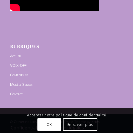
RUBRIQUES
Accueil
VOIX-OFF
Comédienne
Modèle Senior
Contact
Accepter notre politique de confidentialité
© Catherine Lairaud -
Enfold WordPress Theme by Kriesi
OK
En savoir plus
Confidentialité / Mentions légales