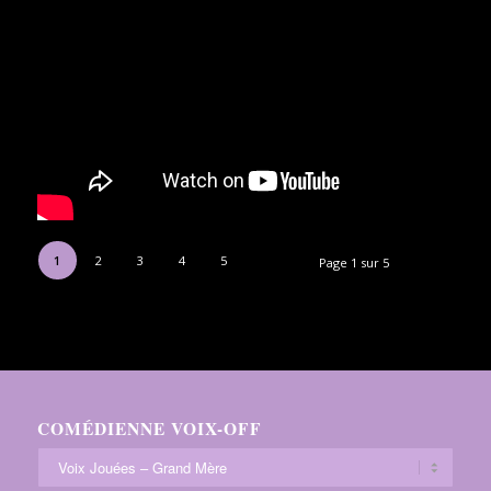
1
2
3
4
5
Page 1 sur 5
COMÉDIENNE VOIX-OFF