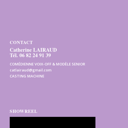
CONTACT
Catherine LAIRAUD
Tél. 06 82 24 91 39
COMÉDIENNE VOIX-OFF & MODÈLE SENIOR
catlairaud@gmail.com
CASTING MACHINE
SHOWREEL