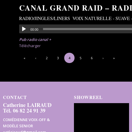
CANAL GRAND RAID – RAD
RADIO/JINGLES/LINERS
,
VOIX NATURELLE - SUAVE
00:00
Pub radio canal +
Télécharger
«
‹
2
3
4
5
6
›
»
CONTACT
SHOWREEL
Catherine LAIRAUD
Tél. 06 82 24 91 39
COMÉDIENNE VOIX-OFF &
MODÈLE SENIOR
catlairaud@gmail.com