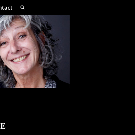
ntact
NE