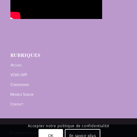
RUBRIQUES
Accueil
VOIX-OFF
Comédienne
Modèle Senior
Contact
Accepter notre politique de confidentialité
© Catherine Lairaud -
Enfold WordPress Theme by Kriesi
OK
En savoir plus