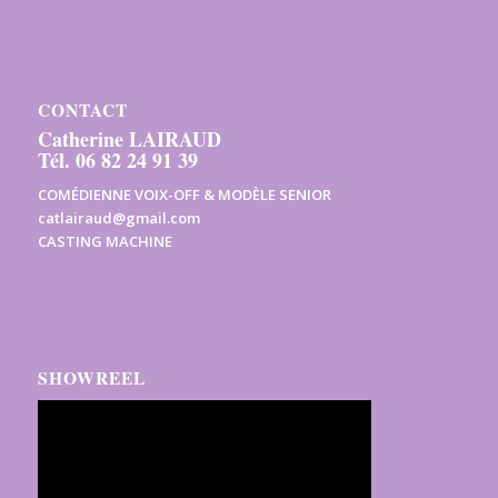
CONTACT
Catherine LAIRAUD
Tél. 06 82 24 91 39
COMÉDIENNE VOIX-OFF & MODÈLE SENIOR
catlairaud@gmail.com
CASTING MACHINE
SHOWREEL