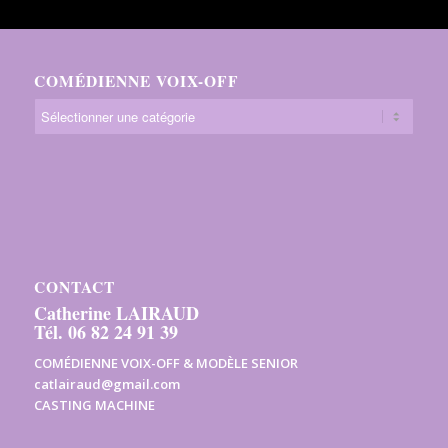
COMÉDIENNE VOIX-OFF
CONTACT
Catherine LAIRAUD
Tél. 06 82 24 91 39
COMÉDIENNE VOIX-OFF & MODÈLE SENIOR
catlairaud@gmail.com
CASTING MACHINE